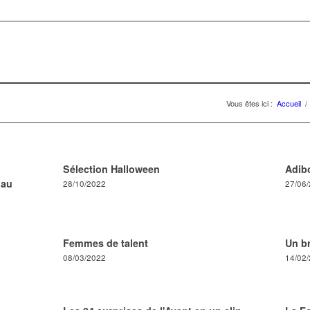
Vous êtes ici :
Accueil
/
Sélection Halloween
Adib
 au
28/10/2022
27/06
Femmes de talent
Un b
08/03/2022
14/02