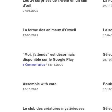
Les 24 surprises de l'Avent en un clin
La F
d'œil
04/11
07/01/2022
La ferme des animaux d'Orwell
La so
17/05/2021
18/04
"Moi, j'attends" est désormais
Séle
disponible sur le Google Play
21/10
8 Commentaires
/
18/11/2020
Assemble with care
Bouki
15/10/2020
13/10
Le club des créatures mystérieuses
Sélec