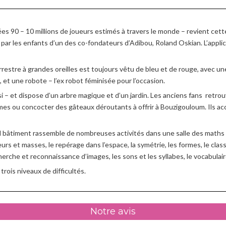
es 90 – 10 millions de joueurs estimés à travers le monde – revient cet
e par les enfants d’un des co-fondateurs d’Adibou, Roland Oskian. L’applic
restre à grandes oreilles est toujours vêtu de bleu et de rouge, avec u
 et une robote – l’ex robot féminisée pour l’occasion.
 – et dispose d’un arbre magique et d’un jardin. Les anciens fans retrouv
es ou concocter des gâteaux déroutants à offrir à Bouzigouloum. Ils acc
nd bâtiment rassemble de nombreuses activités dans une salle des maths 
s et masses, le repérage dans l’espace, la symétrie, les formes, le classe
erche et reconnaissance d’images, les sons et les syllabes, le vocabulaire 
trois niveaux de difficultés.
Notre avis