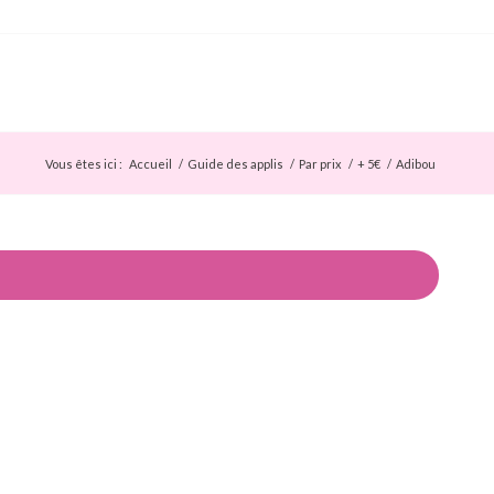
Vous êtes ici :
Accueil
/
Guide des applis
/
Par prix
/
+ 5€
/
Adibou