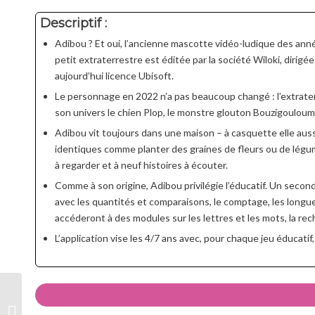
Descriptif :
Adibou ? Et oui, l’ancienne mascotte vidéo-ludique des anné
petit extraterrestre est éditée par la société Wiloki, dirigé
aujourd’hui licence Ubisoft.
Le personnage en 2022 n’a pas beaucoup changé : l’extrater
son univers le chien Plop, le monstre glouton Bouzigouloum,
Adibou vit toujours dans une maison – à casquette elle aussi
identiques comme planter des graines de fleurs ou de légum
à regarder et à neuf histoires à écouter.
Comme à son origine, Adibou privilégie l’éducatif. Un seco
avec les quantités et comparaisons, le comptage, les longueur
accéderont à des modules sur les lettres et les mots, la rech
L’application vise les 4/7 ans avec, pour chaque jeu éducatif, 
Hoa