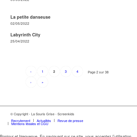
La petite danseuse
02/05/2022
Labyrinth City
25/04/2022
‹
1
3
4
2
Page 2 sur 38
›
»
© Copyright - La Souris Grise - Screenkids
Recrutement
Actualités
Revue de presse
Mentions légales et CGU
Bonjour et bienvenue, En naviguant sur ce site, vous acceptez l’utilisation