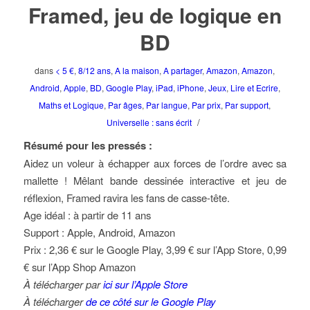
Framed, jeu de logique en
BD
dans
< 5 €
,
8/12 ans
,
A la maison
,
A partager
,
Amazon
,
Amazon
,
Android
,
Apple
,
BD
,
Google Play
,
iPad
,
iPhone
,
Jeux
,
Lire et Ecrire
,
Maths et Logique
,
Par âges
,
Par langue
,
Par prix
,
Par support
,
/
Universelle : sans écrit
Résumé pour les pressés :
Aidez un voleur à échapper aux forces de l’ordre avec sa
mallette ! Mêlant bande dessinée interactive et jeu de
réflexion, Framed ravira les fans de casse-tête.
Age idéal : à partir de 11 ans
Support : Apple, Android, Amazon
Prix : 2,36 € sur le Google Play, 3,99 € sur l’App Store, 0,99
€ sur l’App Shop Amazon
À télécharger par
ici sur l’Apple Store
À télécharger
de ce côté sur le Google Play