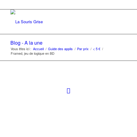
Blog - A la une
Vous êtes ici :
Accueil
/
Guide des applis
/
Par prix
/
< 5 €
/
Framed, jeu de logique en BD