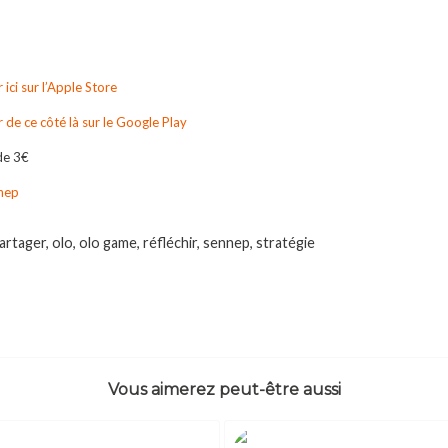
 ici sur l’Apple Store
 de ce côté là sur le Google Play
 de 3€
nep
partager
,
olo
,
olo game
,
réfléchir
,
sennep
,
stratégie
Vous aimerez peut-être aussi