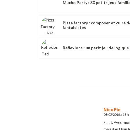
Mucho Party : 30 petits jeux famili
Pizza factory : composer et cuire d
fantaisistes
Reflexions : un petit jeu de logique
NicoPie
03/05/2016 à 18 h
dit
:
Salut. Avec mon 
mais il est loin