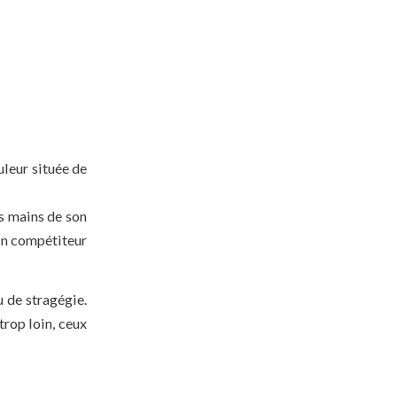
uleur située de
es mains de son
son compétiteur
u de stragégie.
trop loin, ceux