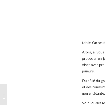
table. On peut 
Alors, si vous
proposer en je
viser avec pré
joueurs.
Du côté du gr
et des ronds ro
J’aime les patates : un
non entêtante,
jeu patatoïde pour rire
et réfléchir
Voici ci-desso