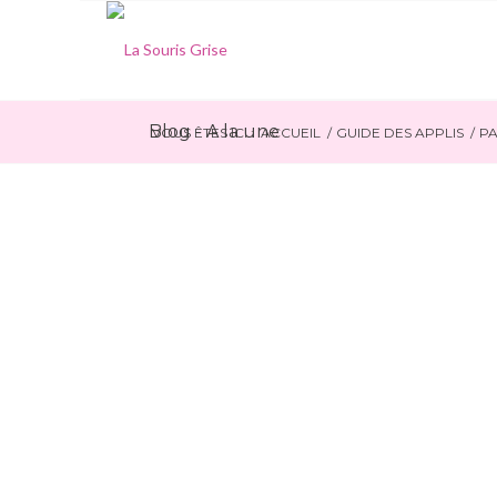
Blog - A la une
VOUS ÊTES ICI :
ACCUEIL
/
GUIDE DES APPLIS
/
PA