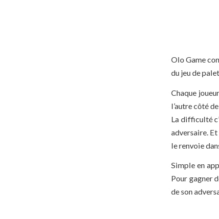
Olo Game cons
du jeu de palet
Chaque joueur,
l’autre côté de
La difficulté 
adversaire. Et
le renvoie dan
Simple en appa
Pour gagner de
de son adversai