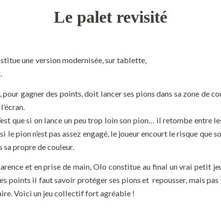
Le palet revisité
titue une version modernisée, sur tablette,
.
 pour gagner des points, doit lancer ses pions dans sa zone de co
 l’écran.
c’est que si on lance un peu trop loin son pion… il retombe entre l
 si le pion n’est pas assez engagé, le joueur encourt le risque que 
s sa propre de couleur.
rence et en prise de main, Olo constitue au final un vrai petit je
s points il faut savoir protéger ses pions et repousser, mais pas 
re. Voici un jeu collectif fort agréable !