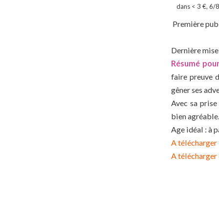
dans
< 3 €
,
6/8
Première publ
Dernière mise 
Résumé pour
faire preuve d
gêner ses adve
Avec sa prise
bien agréable
Age idéal : à 
A télécharger 
A télécharger 