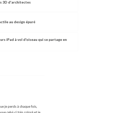
es 3D d'architectes
actile au design épuré
urs iPad à vol d'oiseau qui se partage en
que je perds à chaque fois,
uve celui-ci très coloré et je