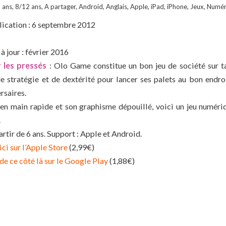
 ans
,
8/12 ans
,
A partager
,
Android
,
Anglais
,
Apple
,
iPad
,
iPhone
,
Jeux
,
Numéri
ication : 6 septembre 2012
à jour : février 2016
 les pressés
: Olo Game constitue un bon jeu de société sur tab
e stratégie et de dextérité pour lancer ses palets au bon endroi
rsaires.
 en main rapide et son graphisme dépouillé, voici un jeu numéri
.
partir de 6 ans. Support : Apple et Android.
ici sur l’Apple Store
(2,99€)
de ce côté là sur le Google Play
(1,88€)