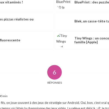
aux vitaminés !
BluePrint : des puzzl
es pizzas réalistes ou
Blek, un casse-tête t
Tiny Wings : un conco
 fluorescente
famille [Apple]
6
RÉPONSES
 45 min
fils, on joue souvent à des jeux de stratégie sur Android. Oui, bon, c’est vrai 
 le temps où j’étais la championne des jeux vidéo. La relève est déjà là. ;-P Je tro