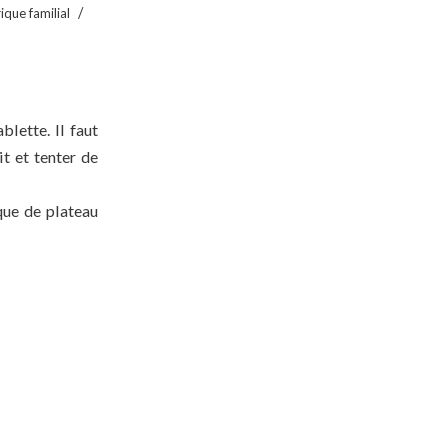
/
que familial
lette. Il faut
t et tenter de
que de plateau