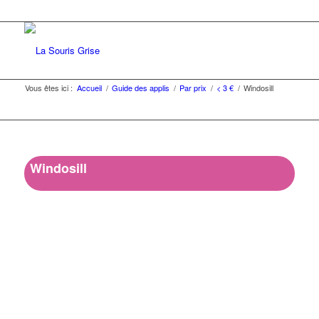
Vous êtes ici :
Accueil
/
Guide des applis
/
Par prix
/
< 3 €
/
Windosill
Windosill