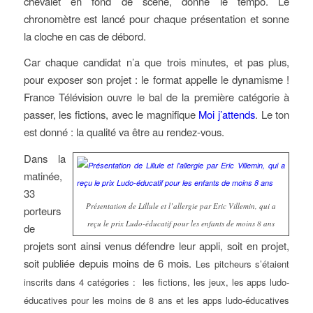
chevalet en fond de scène, donne le tempo. Le
chronomètre est lancé pour chaque présentation et sonne
la cloche en cas de débord.
Car chaque candidat n’a que trois minutes, et pas plus,
pour exposer son projet : le format appelle le dynamisme !
France Télévision ouvre le bal de la première catégorie à
passer, les fictions, avec le magnifique
Moi j’attends
. Le ton
est donné : la qualité va être au rendez-vous.
Dans la
matinée,
33
Présentation de Lillule et l’allergie par Eric Villemin, qui a
porteurs
reçu le prix Ludo-éducatif pour les enfants de moins 8 ans
de
projets sont ainsi venus défendre leur appli, soit en projet,
soit publiée depuis moins de 6 mois.
Les pitcheurs s’étaient
inscrits dans 4 catégories : les fictions, les jeux, les apps ludo-
éducatives pour les moins de 8 ans et les apps ludo-éducatives