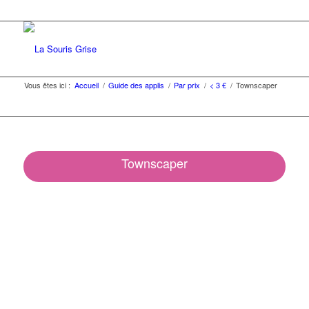
Vous êtes ici :
Accueil
/
Guide des applis
/
Par prix
/
< 3 €
/
Townscaper
Townscaper