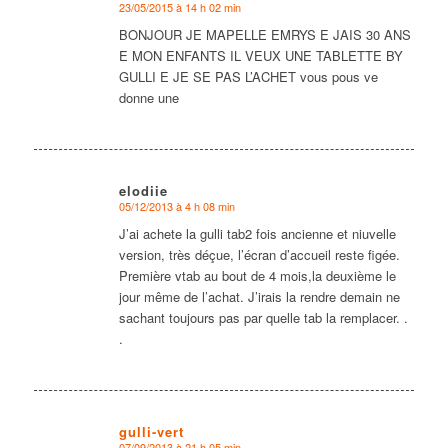
23/05/2015 à 14 h 02 min
dit
:
BONJOUR JE MAPELLE EMRYS E JAIS 30 ANS
E MON ENFANTS IL VEUX UNE TABLETTE BY
GULLI E JE SE PAS L’ACHET vous pous ve
donne une
elodiie
05/12/2013 à 4 h 08 min
dit
:
J’ai achete la gulli tab2 fois ancienne et niuvelle
version, très déçue, l’écran d’accueil reste figée.
Première vtab au bout de 4 mois,la deuxième le
jour même de l’achat. J’irais la rendre demain ne
sachant toujours pas par quelle tab la remplacer. .
.
gulli-vert
07/09/2013 à 21 h 05 min