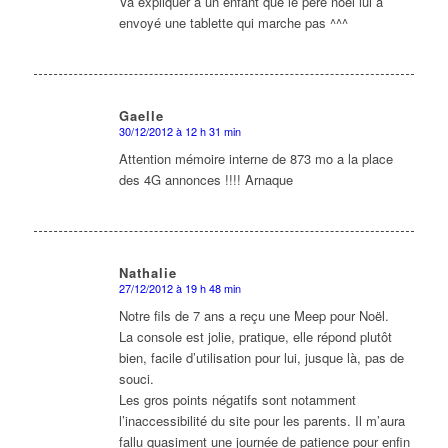
Va expliquer a un enfant que le père noel lui a
envoyé une tablette qui marche pas ^^^
Gaelle
30/12/2012 à 12 h 31 min
dit
:
Attention mémoire interne de 873 mo a la place
des 4G annonces !!!! Arnaque
Nathalie
27/12/2012 à 19 h 48 min
dit
:
Notre fils de 7 ans a reçu une Meep pour Noël.
La console est jolie, pratique, elle répond plutôt
bien, facile d’utilisation pour lui, jusque là, pas de
souci.
Les gros points négatifs sont notamment
l’inaccessibilité du site pour les parents. Il m’aura
fallu quasiment une journée de patience pour enfin