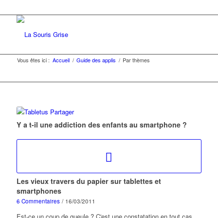
Vous êtes ici :
Accueil
/
Guide des applis
/
Par thèmes
Y a t-il une addiction des enfants au smartphone ?
Les vieux travers du papier sur tablettes et
smartphones
6 Commentaires
/
16/03/2011
Est-ce un coup de gueule ? C'est une constatation en tout cas…