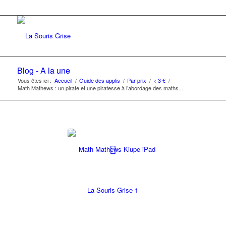
Blog - A la une
Vous êtes ici :
Accueil
/
Guide des applis
/
Par prix
/
< 3 €
/
Math Mathews : un pirate et une piratesse à l’abordage des maths...