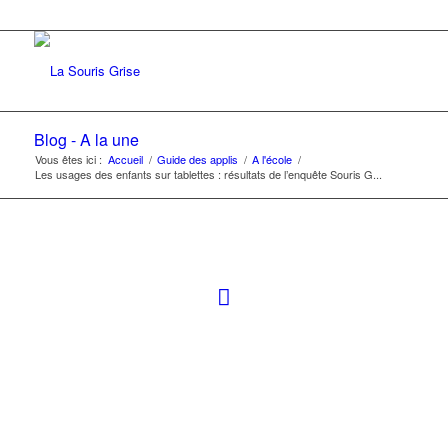
Blog - A la une
Vous êtes ici :
Accueil
/
Guide des applis
/
A l'école
/
Les usages des enfants sur tablettes : résultats de l’enquête Souris G...