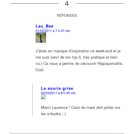
4
RÉPONSES
Lau_Bee
01/03/2011 à 7 h 47 min
dit
:
J’étais en manque d’inspiration ce week-end et je
me suis servi de ton top 5, très pratique et bien
vu;) Ca nous a permis de cécouvrir Hippopomaths.
Cool.
La souris grise
02/03/2011 à 8 h 45 min
dit
:
Merci Laurence ! Celui de mars doit porter sur
les e-books ;-)