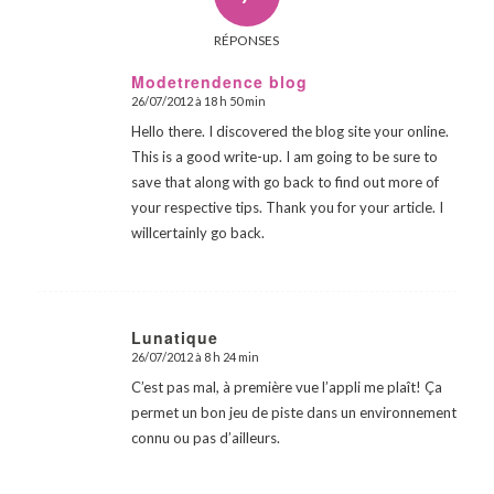
RÉPONSES
Modetrendence blog
26/07/2012 à 18 h 50 min
dit
:
Hello there. I discovered the blog site your online.
This is a good write-up. I am going to be sure to
save that along with go back to find out more of
your respective tips. Thank you for your article. I
willcertainly go back.
Lunatique
26/07/2012 à 8 h 24 min
dit
:
C’est pas mal, à première vue l’appli me plaît! Ça
permet un bon jeu de piste dans un environnement
connu ou pas d’ailleurs.