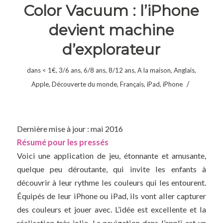
Color Vacuum : l’iPhone
devient machine
d’explorateur
dans
< 1€
,
3/6 ans
,
6/8 ans
,
8/12 ans
,
A la maison
,
Anglais
,
/
Apple
,
Découverte du monde
,
Français
,
iPad
,
iPhone
Dernière mise à jour : mai 2016
Résumé pour les pressés
Voici une application de jeu, étonnante et amusante,
quelque peu déroutante, qui invite les enfants à
découvrir à leur rythme les couleurs qui les entourent.
Équipés de leur iPhone ou iPad, ils vont aller capturer
des couleurs et jouer avec. L’idée est excellente et la
réalisation très jolie. La navigation dans l’appli est un