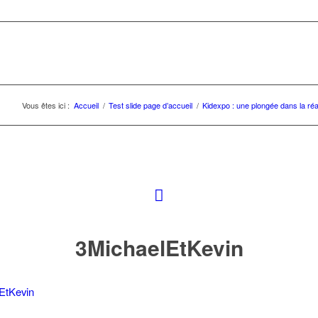
Vous êtes ici :
Accueil
/
Test slide page d’accueil
/
Kidexpo : une plongée dans la réal
3MichaelEtKevin