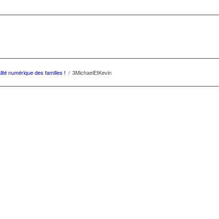
ité numérique des familles !
/
3MichaelEtKevin