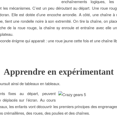
enchaînements logiques, les i
et les mécanismes. C’est un peu déroutant au départ. Une roue roug
’écran. Elle est dotée d’une encoche arrondie. A côté, une chaîne à 
e, tient une rondelle noire à son extremité. On tire la chaîne, on plac
che de la roue rouge, la chaîne sy enroule et entraîne avec elle un
 plateau.
econde énigme qui apparait : une roue jaune cette fois et une chaîne lib
Apprendre en expérimentant
ursuit ainsi de tableaux en tableaux.
nts fixes au départ, peuvent
e déplacés sur l’écran. Au cours
eaux, les enfants vont découvrir les premiers principes des engrenages
des crémaillères, des roues, des poulies et des chaînes.