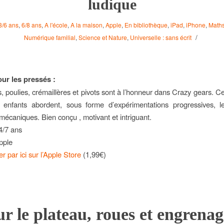
ludique
3/6 ans
,
6/8 ans
,
A l'école
,
A la maison
,
Apple
,
En bibliothèque
,
iPad
,
iPhone
,
Maths
/
Numérique familial
,
Science et Nature
,
Universelle : sans écrit
r les pressés :
 poulies, crémaillères et pivots sont à l’honneur dans Crazy gears. Ce
 enfants abordent, sous forme d’expérimentations progressives, le
 mécaniques. Bien conçu , motivant et intriguant.
 4/7 ans
pple
r par ici sur l’Apple Store
(1,99€)
ur le plateau, roues et engrenag