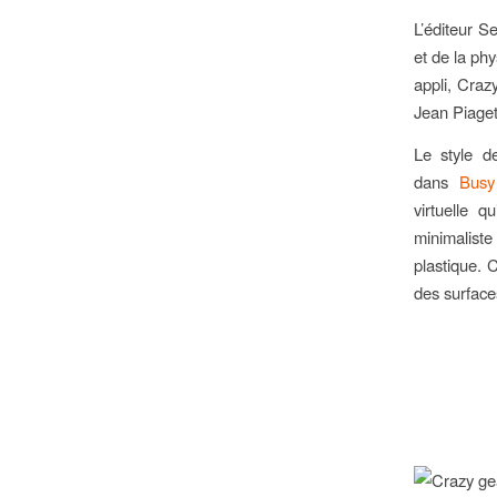
L’éditeur S
et de la ph
appli, Craz
Jean Piaget e
Le style d
dans
Busy
virtuelle 
minimaliste
plastique. 
des surface