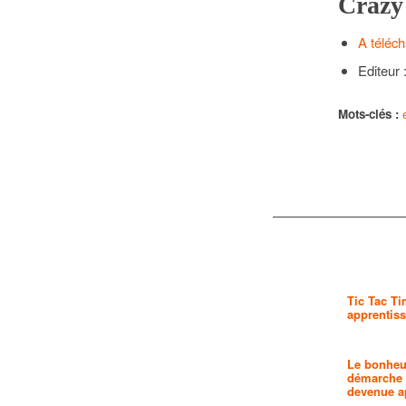
Crazy
A téléch
Editeur 
Mots-clés :
Tic Tac Ti
apprentiss
Le bonheur
démarche 
devenue a