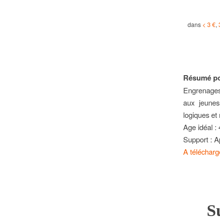
dans
< 3 €
,
Résumé pou
Engrenages,
aux jeunes
logiques et
Age idéal :
Support : A
A télécharge
S