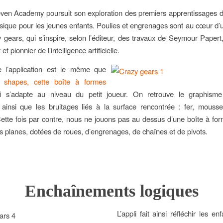
even Academy poursuit son exploration des premiers apprentissages d
ysique pour les jeunes enfants. Poulies et engrenages sont au cœur d’
y gears, qui s’inspire, selon l’éditeur, des travaux de Seymour Papert,
t pionnier de l’intelligence artificielle.
e l’application est le même que
 shapes, cette boîte à formes
qui s’adapte au niveau du petit joueur. On retrouve le graphisme
 ainsi que les bruitages liés à la surface rencontrée : fer, mous
Cette fois par contre, nous ne jouons pas au dessus d’une boîte à fo
s planes, dotées de roues, d’engrenages, de chaînes et de pivots.
Enchaînements logiques
L’appli fait ainsi réfléchir les en