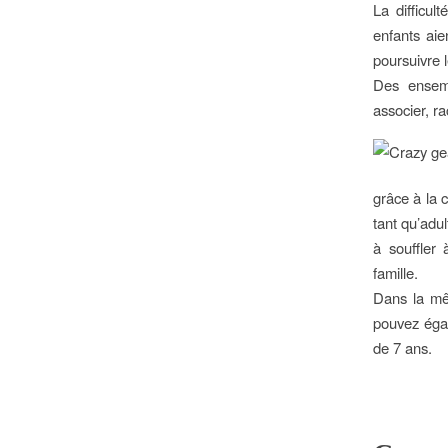
La difficu
enfants aie
poursuivre l
Des ensemb
associer, r
grâce à la 
tant qu’adu
à souffler 
famille.
Dans la mêm
pouvez égal
de 7 ans.