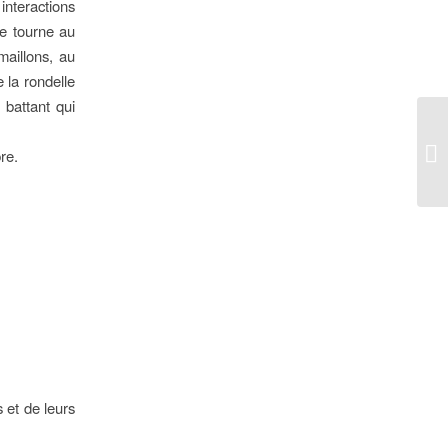
nteractions
e tourne au
maillons, au
e la rondelle
 battant qui
re.
 et de leurs