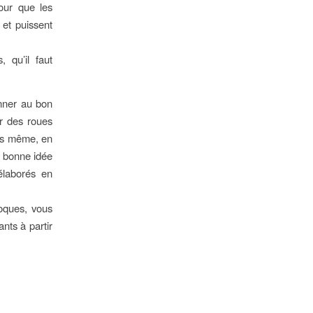
our que les
 et puissent
 qu’il faut
nner au bon
er des roues
ous même, en
e bonne idée
 élaborés en
foques, vous
ants à partir