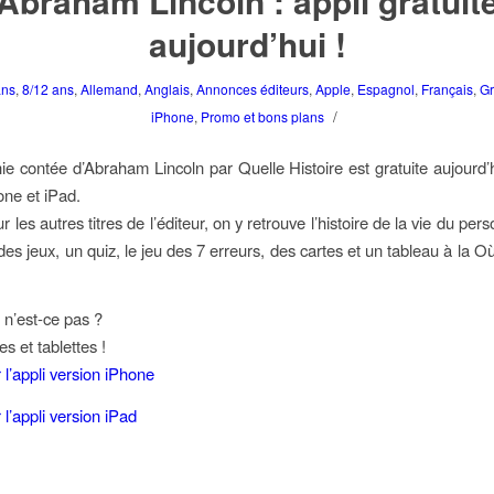
Abraham Lincoln : appli gratuit
aujourd’hui !
ans
,
8/12 ans
,
Allemand
,
Anglais
,
Annonces éditeurs
,
Apple
,
Espagnol
,
Français
,
Gr
/
iPhone
,
Promo et bons plans
ie contée d’Abraham Lincoln par Quelle Histoire est gratuite aujourd’
one et iPad.
es autres titres de l’éditeur, on y retrouve l’histoire de la vie du pe
 des jeux, un quiz, le jeu des 7 erreurs, des cartes et un tableau à la O
 n’est-ce pas ?
s et tablettes !
 l’appli version iPhone
l’appli version iPad