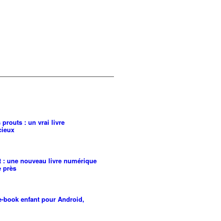
 prouts : un vrai livre
cieux
t : une nouveau livre numérique
e près
 e-book enfant pour Android,