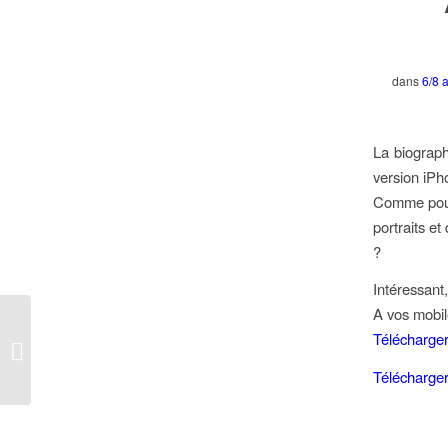
dans
6/8 
La biograph
version iPh
Comme pour l
portraits et
?
Intéressant,
A vos mobile
DragonBox Algebra :
Télécharger
une étonnante appli de
résolution d’équations
Télécharger 