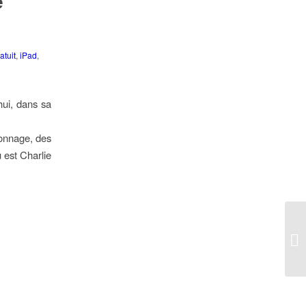
e
atuit
,
iPad
,
hui, dans sa
rsonnage, des
ù est Charlie