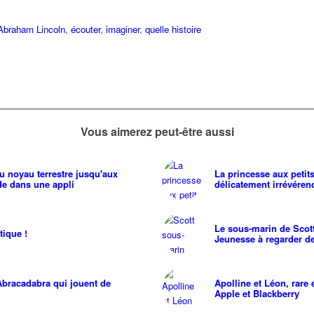
Abraham Lincoln
,
écouter
,
imaginer
,
quelle histoire
Vous aimerez peut-être aussi
 du noyau terrestre jusqu'aux
La princesse aux petits
nde dans une appli
délicatement irrévéren
Le sous-marin de Scot
tique !
Jeunesse à regarder d
Abracadabra qui jouent de
Apolline et Léon, rare
Apple et Blackberry