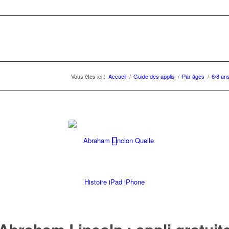
Vous êtes ici :
Accueil
/
Guide des applis
/
Par âges
/
6/8 an