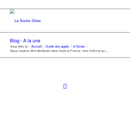
Blog - A la une
Vous êtes ici :
Accueil
/
Guide des applis
/
A l'école
/
Nous voulons être distribués dans toute la France, vers l’infini et au-...