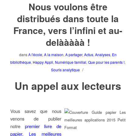
Nous voulons être
distribués dans toute la
France, vers l’infini et au-
delààààà !
dans
A l'école
,
A la maison
,
A partager
,
Actus
,
Analyses
,
En
bibliothèque
,
Happy Appli
,
Numérique familial
,
Que pour les parents !
,
/
Souris analytique
Un appel aux lecteurs
Vous savez que nous
venons de publier
notre
premier livre de
papier, Les meilleures