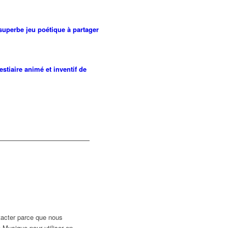
superbe jeu poétique à partager
estiaire animé et inventif de
tacter parce que nous
e Musique pour utiliser en