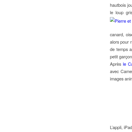
hautbois jo
le loup gr
canard, ois
alors pour 
de temps ap
petit garçon
Après
le C
avec Camera
images anim
L’appli, iP