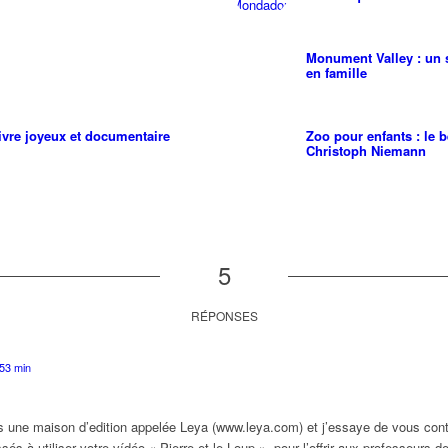
Monument Valley : un 
en famille
livre joyeux et documentaire
Zoo pour enfants : le b
Christoph Niemann
5
RÉPONSES
 53 min
ns une maison d’edition appelée Leya (www.leya.com) et j’essaye de vous con
s à utiliser votre vídéo « Pierre et le Loup », pour l’offrir aux professeurs d