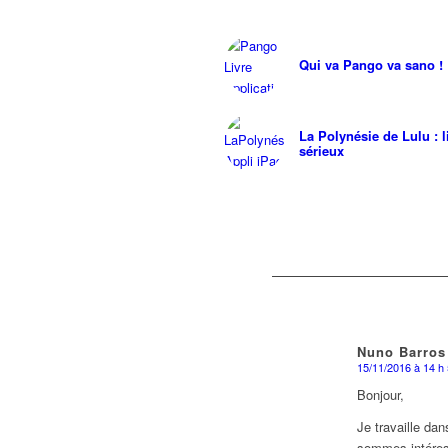
Qui va Pango va sano !
La Polynésie de Lulu : 
sérieux
Nuno Barros
15/11/2016 à 14 h
dit
:
Bonjour,
Je travaille da
sommes intéressé