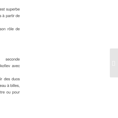
 est superbe
 à partir de
 son rôle de
e seconde
kofiev avec
oir des duos
eau à billes,
stre ou pour