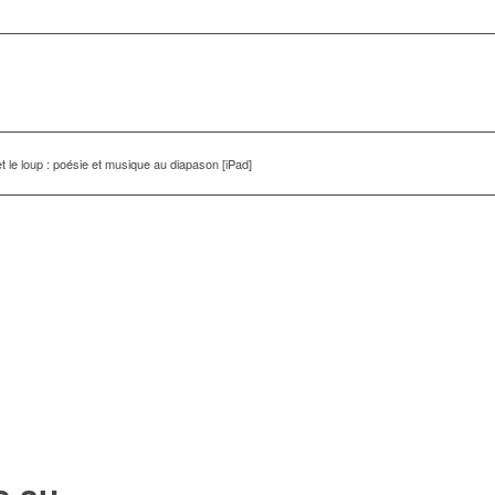
et le loup : poésie et musique au diapason [iPad]
e au