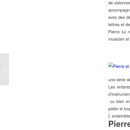
de visionner
accompagné 
avec des dé
lettres et d
Pierre lui 
musicien et
Smartphones, tablettes,
consoles pour enfants :
2014, l’année
numérique...
une série d
Les enfants
d’instrument
ou bien enc
pister le lou
L’ ensemble 
Pierr