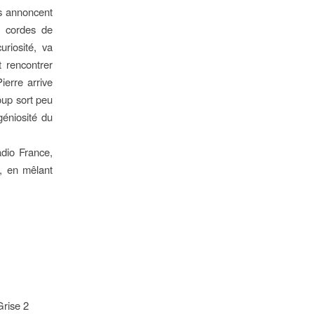
rs annoncent
à cordes de
uriosité, va
t rencontrer
ierre arrive
oup sort peu
géniosité du
adio France,
n, en mêlant