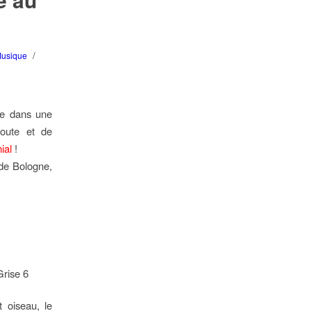
/
usique
ne dans une
coute et de
ial
!
 de Bologne,
t oiseau, le