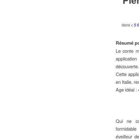
dans
< 5 
Résumé po
Le conte m
applicatio
découverte.
Cette appli
en Italie, r
Age idéal : 
Qui ne co
formidabl
éveilleur d