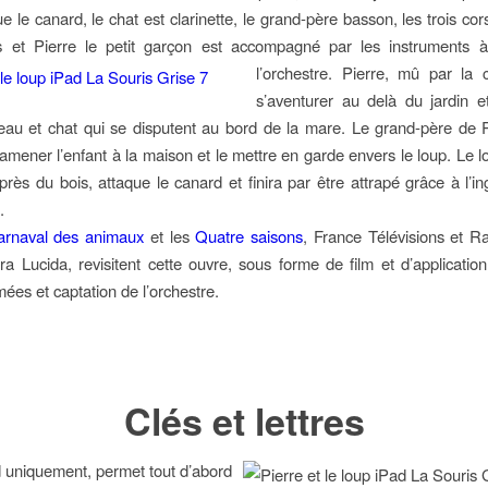
ue le canard, le chat est clarinette, le grand-père basson, les trois co
is et Pierre le petit garçon est accompagné par les instruments 
l’orchestre.
Pierre, mû par la c
s’aventurer au delà du jardin e
eau et chat qui se disputent au bord de la mare. Le grand-père de P
ramener l’enfant à la maison et le mettre en garde envers le loup. Le l
rès du bois, attaque le canard et finira par être attrapé grâce à l’in
.
arnaval des animaux
et les
Quatre saisons
, France Télévisions et R
 Lucida, revisitent cette ouvre, sous forme de film et d’applicatio
ées et captation de l’orchestre.
Clés et lettres
ad uniquement, permet tout d’abord