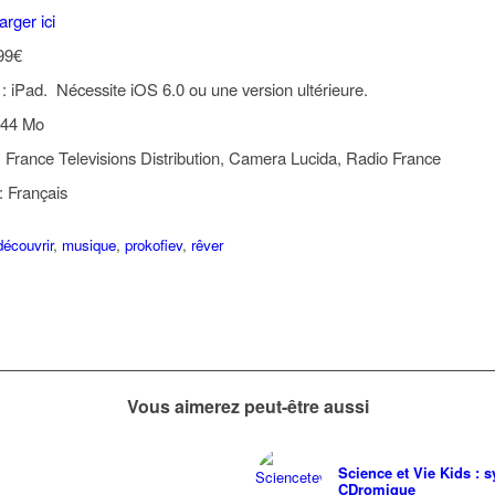
arger ici
,99€
: iPad. Nécessite iOS 6.0 ou une version ultérieure.
 744 Mo
: France Televisions Distribution, Camera Lucida, Radio France
: Français
découvrir
,
musique
,
prokofiev
,
rêver
Vous aimerez peut-être aussi
Science et Vie Kids :
CDromique