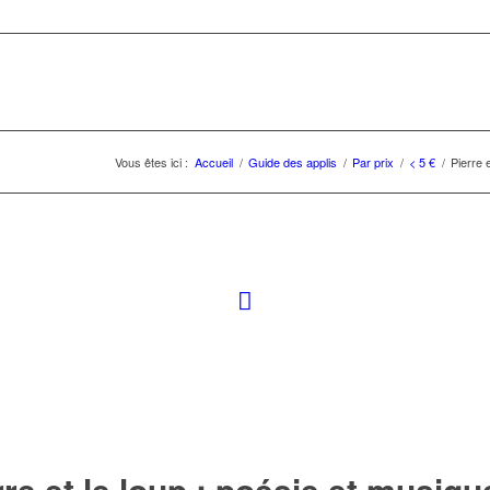
Vous êtes ici :
Accueil
/
Guide des applis
/
Par prix
/
< 5 €
/
Pierre 
rre et le loup : poésie et musiqu