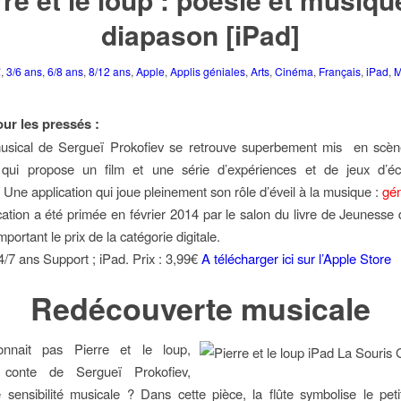
diapason [iPad]
€
,
3/6 ans
,
6/8 ans
,
8/12 ans
,
Apple
,
Applis géniales
,
Arts
,
Cinéma
,
Français
,
iPad
,
M
ur les pressés :
usical de Sergueï Prokofiev se retrouve superbement mis en scè
n qui propose un film et une série d’expériences et de jeux d’é
 Une application qui joue pleinement son rôle d’éveil à la musique :
gén
cation a été primée en février 2014 par le salon du livre de Jeunesse
emportant le prix de la catégorie digitale.
4/7 ans Support ; iPad. Prix : 3,99€
A télécharger ici sur l’Apple Store
Redécouverte musicale
nnait pas Pierre et le loup,
e conte de Sergueï Prokofiev,
e sensibilité musicale ? Dans cette pièce, la flûte symbolise le peti