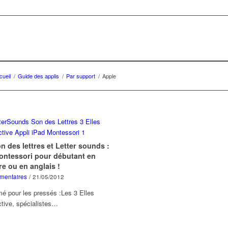
cueil
/
Guide des applis
/
Par support
/
Apple
n des lettres et Letter sounds :
ontessori pour débutant en
re ou en anglais !
mentaires
/
21/05/2012
é pour les pressés :Les 3 Elles
ctive, spécialistes…