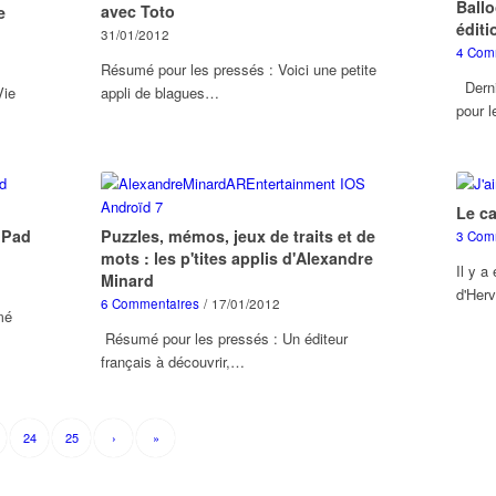
Ball
avec Toto
e
édit
31/01/2012
4 Com
Résumé pour les pressés : Voici une petite
Derni
Vie
appli de blagues…
pour 
Le c
iPad
Puzzles, mémos, jeux de traits et de
3 Com
mots : les p'tites applis d'Alexandre
Il y a
Minard
d'Herv
6 Commentaires
/
17/01/2012
mé
Résumé pour les pressés : Un éditeur
français à découvrir,…
24
25
›
»