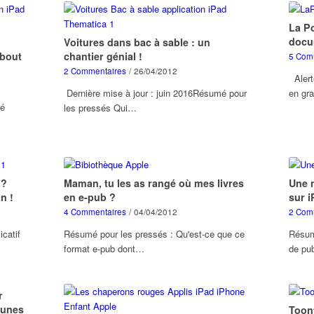
La Po
docu
Voitures dans bac à sable : un
 bout
chantier génial !
5 Com
2 Commentaires
/
26/04/2012
Alerte
Dernière mise à jour : juin 2016Résumé pour
en gr
mé
les pressés Qui…
 ?
Maman, tu les as rangé où mes livres
Une n
n !
en e-pub ?
sur 
4 Commentaires
/
04/04/2012
2 Com
icatif
Résumé pour les pressés : Qu'est-ce que ce
Résumé
format e-pub dont…
de pu
r
eunes
Toont