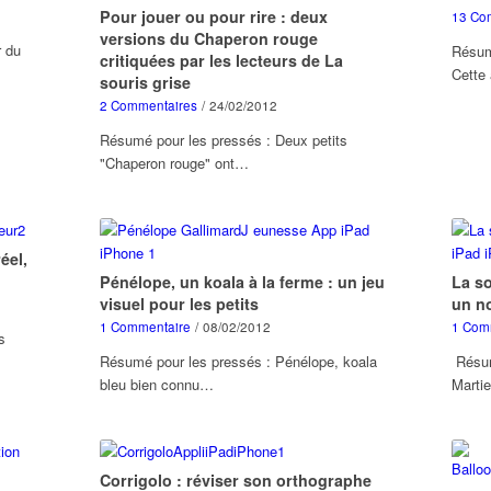
Pour jouer ou pour rire : deux
13 Co
versions du Chaperon rouge
r du
Résumé
critiquées par les lecteurs de La
Cette
souris grise
2 Commentaires
/
24/02/2012
Résumé pour les pressés : Deux petits
"Chaperon rouge" ont…
éel,
Pénélope, un koala à la ferme : un jeu
La so
visuel pour les petits
un n
1 Commentaire
/
08/02/2012
1 Com
s
Résumé pour les pressés : Pénélope, koala
Résum
bleu bien connu…
Marti
Corrigolo : réviser son orthographe