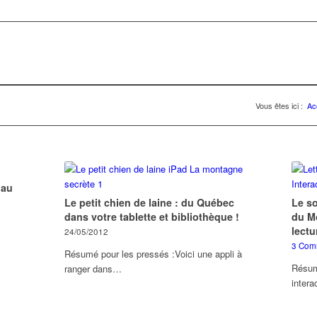
Vous êtes ici :
Ac
 au
Le petit chien de laine : du Québec
Le so
dans votre tablette et bibliothèque !
du M
lectu
24/05/2012
3 Com
Résumé pour les pressés :Voici une appli à
Résum
ranger dans…
intera