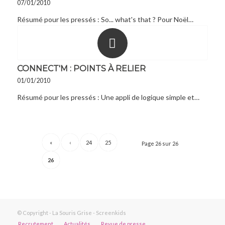
07/01/2010
Résumé pour les pressés : So... what's that ? Pour Noël…
CONNECT'M : POINTS À RELIER
01/01/2010
Résumé pour les pressés : Une appli de logique simple et…
«
‹
24
25
Page 26 sur 26
26
© Copyright - La Souris Grise - Screenkids
Recrutement
Actualités
Revue de presse