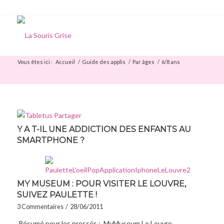
Vous êtes ici :
Accueil
/
Guide des applis
/
Par âges
/
6/8 ans
Y A T-IL UNE ADDICTION DES ENFANTS AU
SMARTPHONE ?
MY MUSEUM : POUR VISITER LE LOUVRE,
SUIVEZ PAULETTE !
3 Commentaires
/
28/06/2011
Résumé pour les pressés : MyMuseum Le Louvre