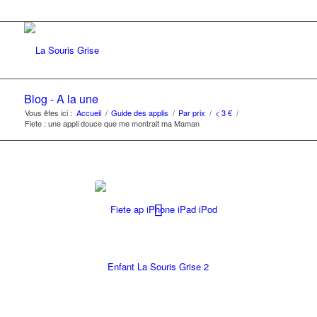
Blog - A la une
Vous êtes ici :
Accueil
/
Guide des applis
/
Par prix
/
< 3 €
/
Fiete : une appli douce que me montrait ma Maman