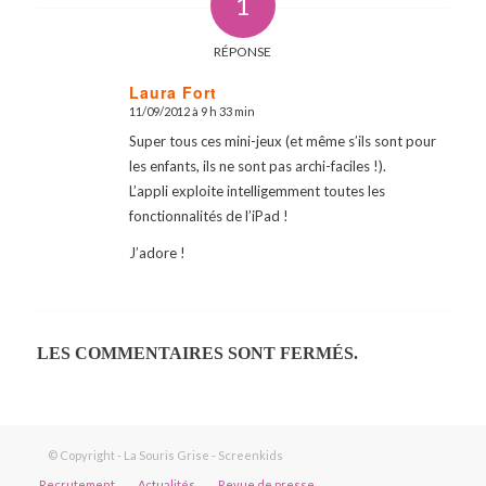
1
RÉPONSE
Laura Fort
11/09/2012 à 9 h 33 min
dit
:
Super tous ces mini-jeux (et même s’ils sont pour
les enfants, ils ne sont pas archi-faciles !).
L’appli exploite intelligemment toutes les
fonctionnalités de l’iPad !
J’adore !
LES COMMENTAIRES SONT FERMÉS.
© Copyright - La Souris Grise - Screenkids
Recrutement
Actualités
Revue de presse